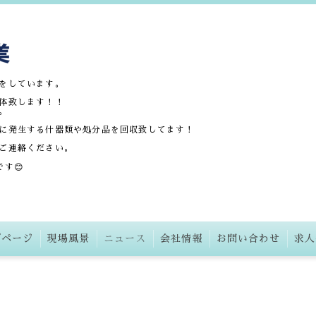
をしています。
体致します！！
。
に発生する什器類や処分品を回収致してます！
ご連絡ください。
す😊
プページ
現場風景
ニュース
会社情報
お問い合わせ
求人