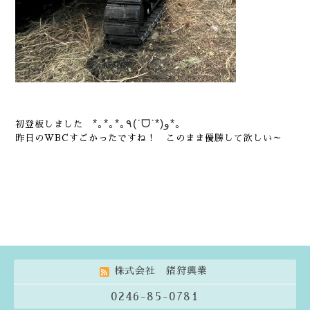
*｡
*｡
*｡٩(ˊᗜˋ*)و*｡
初登板しました
昨日のWBCすごかったですね！ このまま優勝して欲しい～
株式会社 猪狩興業
0246-85-0781